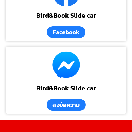
Bird&Book Slide car
Facebook
Bird&Book Slide car
ส่งข้อความ