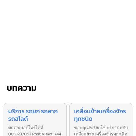
บทความ
บริการ รถยก รถลาก
เคลื่อนย้ายเครื่องจักร
รถสไลด์
ทุกชนิด
ติดต่อเบอร์โทรได้ที่
ขอบคุณที่เรียกใช้ บริการ ครับ
0853237062 Post Views: 744
เคลื่อนย้าย เครื่องจักรทุกชนิด