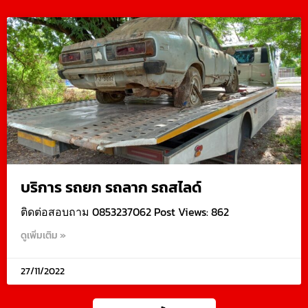
บริการ รถยก รถลาก รถสไลด์
ติดต่อสอบถาม 0853237062 Post Views: 862
ดูเพิ่มเติม »
27/11/2022