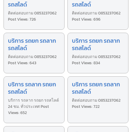
รถสไลด์
รถสไลด์
ติดต่อสอบถาม 0853237062
ติดต่อสอบถาม 0853237062
Post Views: 726
Post Views: 696
บริการ รถยก รถลาก
บริการ รถยก รถลาก
รถสไลด์
รถสไลด์
ติดต่อสอบถาม 0853237062
ติดต่อสอบถาม 0853237062
Post Views: 643
Post Views: 834
บริการ รถลาก รถยก
บริการ รถยก รถลาก
รถสไลด์
รถสไลด์
บริการ รถลาก รถยก รถสไลด์
ติดต่อสอบถาม 0853237062
24 ชม. ทั่วประเทศ Post
Post Views: 722
Views: 652