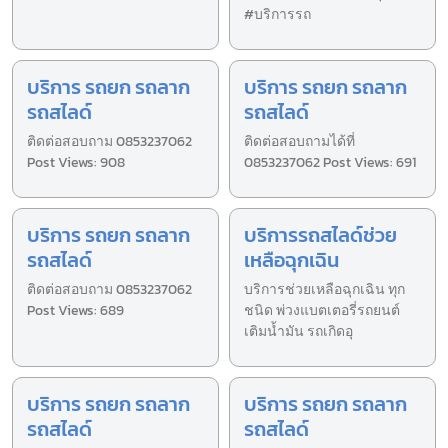
#บริการรถ
บริการ รถยก รถลาก
บริการ รถยก รถลาก
รถสไลด์
รถสไลด์
ติดต่อสอบถาม 0853237062
ติดต่อสอบถามได้ที่
Post Views: 908
0853237062 Post Views: 691
บริการ รถยก รถลาก
บริการรถสไลด์ช่วย
รถสไลด์
เหลือฉุกเฉิน
ติดต่อสอบถาม 0853237062
บริการช่วยเหลือฉุกเฉิน ทุก
Post Views: 689
ชนิด พ่วงแบตเตอรี่รถยนต์
เติมน้ำมัน รถเกิดอุ
บริการ รถยก รถลาก
บริการ รถยก รถลาก
รถสไลด์
รถสไลด์