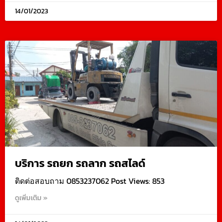
14/01/2023
บริการ รถยก รถลาก รถสไลด์
ติดต่อสอบถาม 0853237062 Post Views: 853
ดูเพิ่มเติม »