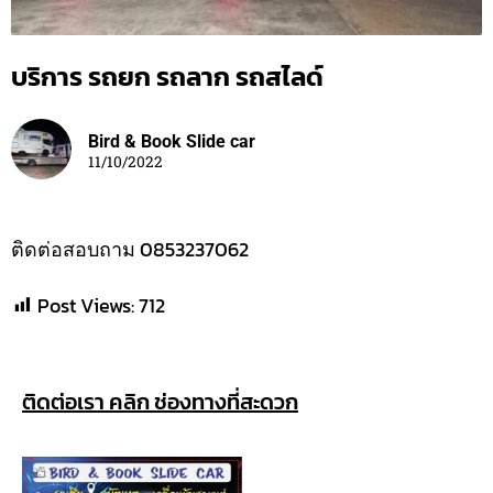
บริการ รถยก รถลาก รถสไลด์
Bird & Book Slide car
11/10/2022
ติดต่อสอบถาม 0853237062
Post Views:
712
ติดต่อเรา คลิก ช่องทางที่สะดวก