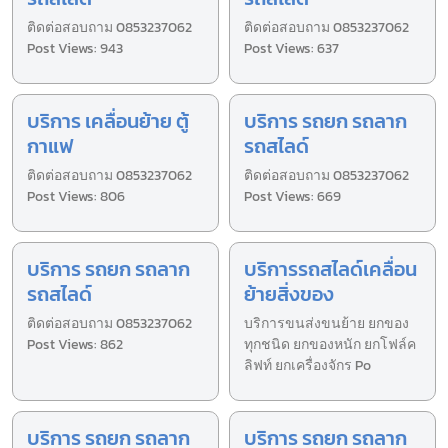
ติดต่อสอบถาม 0853237062
ติดต่อสอบถาม 0853237062
Post Views: 943
Post Views: 637
บริการ เคลื่อนย้าย ตู้
บริการ รถยก รถลาก
กาแฟ
รถสไลด์
ติดต่อสอบถาม 0853237062
ติดต่อสอบถาม 0853237062
Post Views: 806
Post Views: 669
บริการ รถยก รถลาก
บริการรถสไลด์เคลื่อน
รถสไลด์
ย้ายสิ่งของ
ติดต่อสอบถาม 0853237062
บริการขนส่งขนย้าย ยกของ
Post Views: 862
ทุกชนิด ยกของหนัก ยกโฟล์ค
ลิฟท์ ยกเครื่องจักร Po
บริการ รถยก รถลาก
บริการ รถยก รถลาก