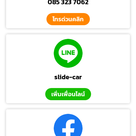
085 323 7062
โทรด่วนคลิก
slide-car
เพิ่มเพื่อนไลน์