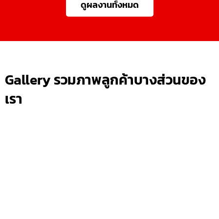
ดูผลงานทั้งหมด
Gallery รวมภาพลูกค้าบางส่วนของ
เรา