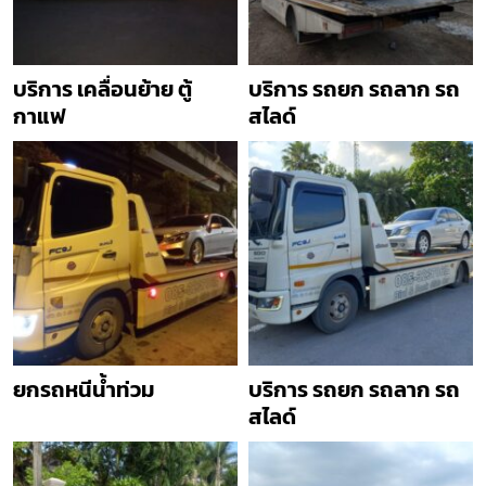
บริการ เคลื่อนย้าย ตู้
บริการ รถยก รถลาก รถ
กาแฟ
สไลด์
ยกรถหนีน้ำท่วม
บริการ รถยก รถลาก รถ
สไลด์