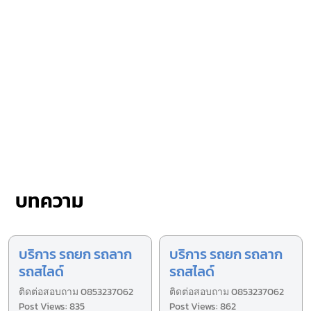
บทความ
บริการ รถยก รถลาก
บริการ รถยก รถลาก
รถสไลด์
รถสไลด์
ติดต่อสอบถาม 0853237062
ติดต่อสอบถาม 0853237062
Post Views: 835
Post Views: 862