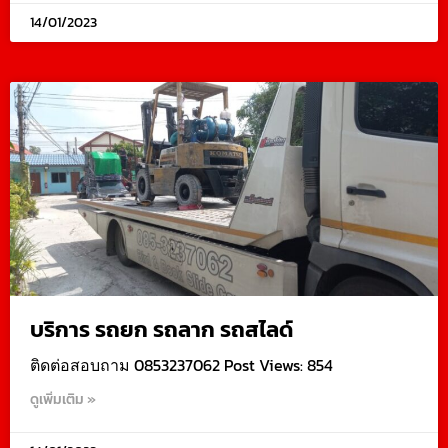
14/01/2023
บริการ รถยก รถลาก รถสไลด์
ติดต่อสอบถาม 0853237062 Post Views: 854
ดูเพิ่มเติม »