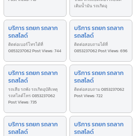
เติมน้ำมัน รถเกิดอุ
บริการ รถยก รถลาก
บริการ รถยก รถลาก
รถสไลด์
รถสไลด์
ติดต่อเบอร์โทรได้ที่
ติดต่อสอบถามได้ที่
0853237062 Post Views: 744
0853237062 Post Views: 696
บริการ รถยก รถลาก
บริการ รถยก รถลาก
รถสไลด์
รถสไลด์
รถเสีย รถพัง รถเกิดอุบัติเหตุ
ติดต่อสอบถาม 0853237062
รถสไลด์โทร 0853237062
Post Views: 722
Post Views: 735
บริการ รถยก รถลาก
บริการ รถยก รถลาก
รถสไลด์
รถสไลด์