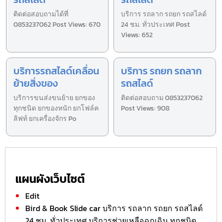
ติดต่อสอบถามได้ที่
บริการ รถลาก รถยก รถสไลด์
0853237062 Post Views: 670
24 ชม. ทั่วประเทศ Post
Views: 652
บริการรถสไลด์เคลื่อน
บริการ รถยก รถลาก
ย้ายสิ่งของ
รถสไลด์
บริการขนส่งขนย้าย ยกของ
ติดต่อสอบถาม 0853237062
ทุกชนิด ยกของหนัก ยกโฟล์ค
Post Views: 908
ลิฟท์ ยกเครื่องจักร Po
แผนผังเว็บไซต์
Edit
Bird & Book Slide car บริการ รถลาก รถยก รถสไลด์
24 ชม. ทั่วประเทศ บริการช่วยเหลือฉุกเฉิน ทุกชนิด