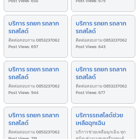
Post Views: 658
Post Views: 679
บริการ รถยก รถลาก
บริการ รถยก รถลาก
รถสไลด์
รถสไลด์
ติดต่อสอบถาม 0853237062
ติดต่อสอบถาม 0853237062
Post Views: 697
Post Views: 643
บริการ รถยก รถลาก
บริการ รถยก รถลาก
รถสไลด์
รถสไลด์
ติดต่อสอบถาม 0853237062
ติดต่อสอบถาม 0853237062
Post Views: 944
Post Views: 677
บริการ รถยก รถลาก
บริการรถสไลด์ช่วย
รถสไลด์
เหลือฉุกเฉิน
ติดต่อสอบถาม 0853237062
บริการช่วยเหลือฉุกเฉิน ทุก
Post Views: 718
ชนิด พ่วงแบตเตอรี่รถยนต์