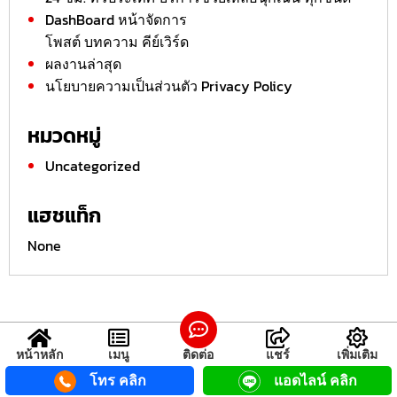
DashBoard หน้าจัดการ
โพสต์ บทความ คีย์เวิร์ด
ผลงานล่าสุด
นโยบายความเป็นส่วนตัว Privacy Policy
หมวดหมู่
Uncategorized
แฮชแท็ก
None
แชร์หน้านี้
หน้าหลัก
เมนู
ติดต่อ
แชร์
เพิ่มเติม
โทร คลิก
แอดไลน์ คลิก