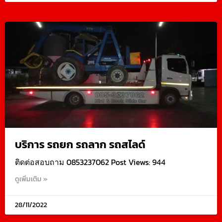
บริการ รถยก รถลาก รถสไลด์
ติดต่อสอบถาม 0853237062 Post Views: 944
ดูเพิ่มเติม »
28/11/2022