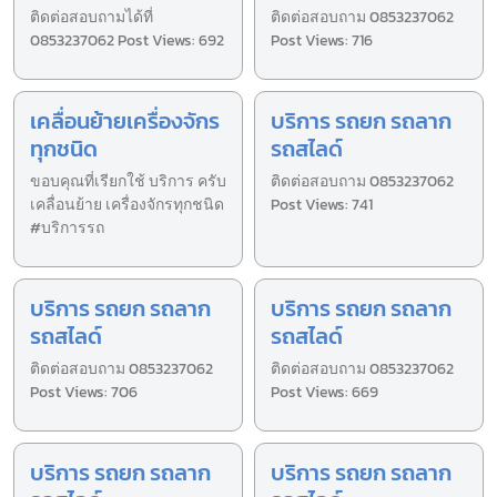
ติดต่อสอบถามได้ที่
ติดต่อสอบถาม 0853237062
0853237062 Post Views: 692
Post Views: 716
เคลื่อนย้ายเครื่องจักร
บริการ รถยก รถลาก
ทุกชนิด
รถสไลด์
ขอบคุณที่เรียกใช้ บริการ ครับ
ติดต่อสอบถาม 0853237062
เคลื่อนย้าย เครื่องจักรทุกชนิด
Post Views: 741
#บริการรถ
บริการ รถยก รถลาก
บริการ รถยก รถลาก
รถสไลด์
รถสไลด์
ติดต่อสอบถาม 0853237062
ติดต่อสอบถาม 0853237062
Post Views: 706
Post Views: 669
บริการ รถยก รถลาก
บริการ รถยก รถลาก