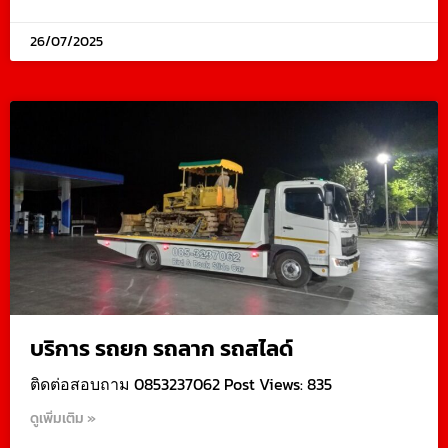
26/07/2025
บริการ รถยก รถลาก รถสไลด์
ติดต่อสอบถาม 0853237062 Post Views: 835
ดูเพิ่มเติม »