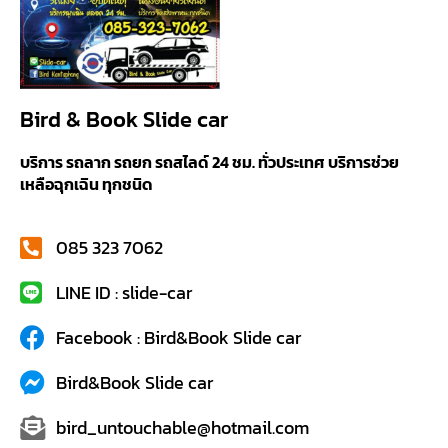
Bird & Book Slide car
บริการ รถลาก รถยก รถสไลด์ 24 ชม. ทั่วประเทศ บริการช่วย
เหลือฉุกเฉิน ทุกชนิด
085 323 7062
LINE ID : slide-car
Facebook : Bird&Book Slide car
Bird&Book Slide car
bird_untouchable@hotmail.com