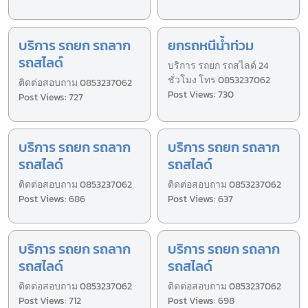
บริการ รถยก รถลาก
ยกรถหนีน้ำท่วม
รถสไลด์
บริการ รถยก รถสไลด์ 24
ชั่วโมง โทร 0853237062
ติดต่อสอบถาม 0853237062
Post Views: 730
Post Views: 727
บริการ รถยก รถลาก
บริการ รถยก รถลาก
รถสไลด์
รถสไลด์
ติดต่อสอบถาม 0853237062
ติดต่อสอบถาม 0853237062
Post Views: 686
Post Views: 637
บริการ รถยก รถลาก
บริการ รถยก รถลาก
รถสไลด์
รถสไลด์
ติดต่อสอบถาม 0853237062
ติดต่อสอบถาม 0853237062
Post Views: 712
Post Views: 698