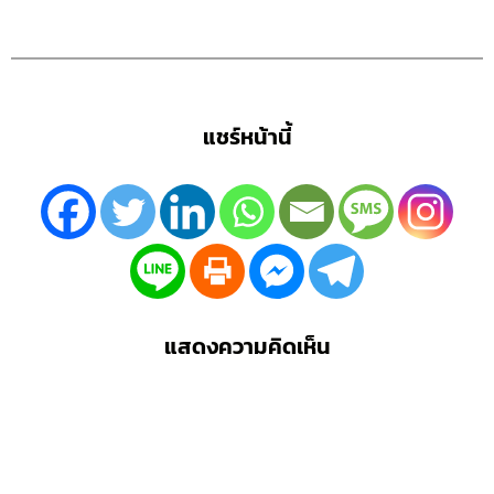
แชร์หน้านี้
แสดงความคิดเห็น