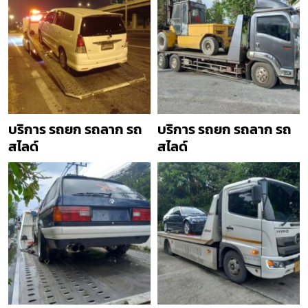
บริการ รถยก รถลาก รถ
บริการ รถยก รถลาก รถ
สไลด์
สไลด์