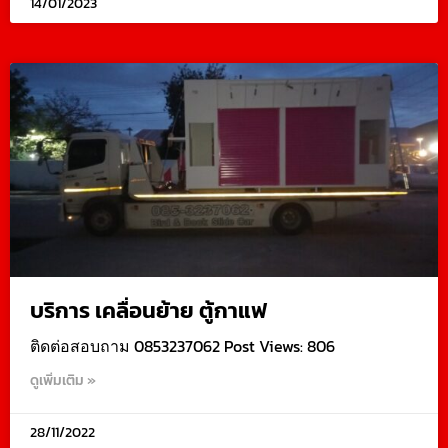
14/01/2023
บริการ เคลื่อนย้าย ตู้กาแฟ
ติดต่อสอบถาม 0853237062 Post Views: 806
ดูเพิ่มเติม »
28/11/2022