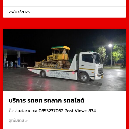
26/07/2025
บริการ รถยก รถลาก รถสไลด์
ติดต่อสอบถาม 0853237062 Post Views: 834
ดูเพิ่มเติม »