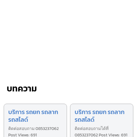
บทความ
บริการ รถยก รถลาก
บริการ รถยก รถลาก
รถสไลด์
รถสไลด์
ติดต่อสอบถาม 0853237062
ติดต่อสอบถามได้ที่
Post Views: 691
0853237062 Post Views: 691