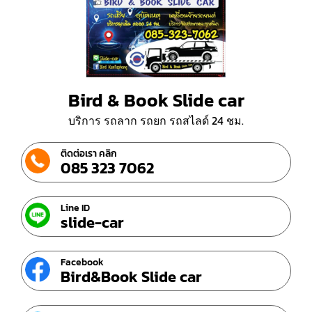
Bird & Book Slide car
บริการ รถลาก รถยก รถสไลด์ 24 ชม.
ติดต่อเรา คลิก
085 323 7062
Line ID
slide-car
Facebook
Bird&Book Slide car