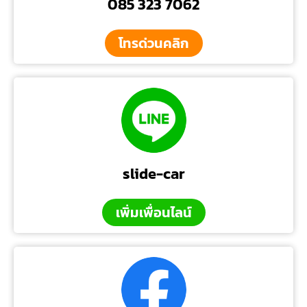
085 323 7062
โทรด่วนคลิก
slide-car
เพิ่มเพื่อนไลน์