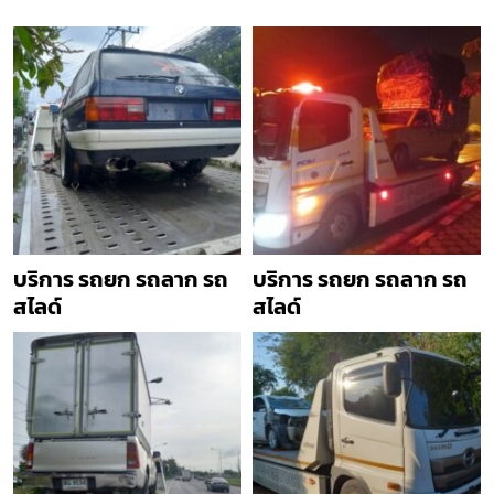
บริการ รถยก รถลาก รถ
บริการ รถยก รถลาก รถ
สไลด์
สไลด์