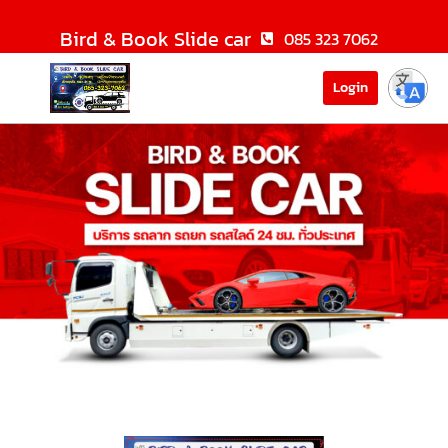
Bird & Book Slide car
085 323 7062
Login