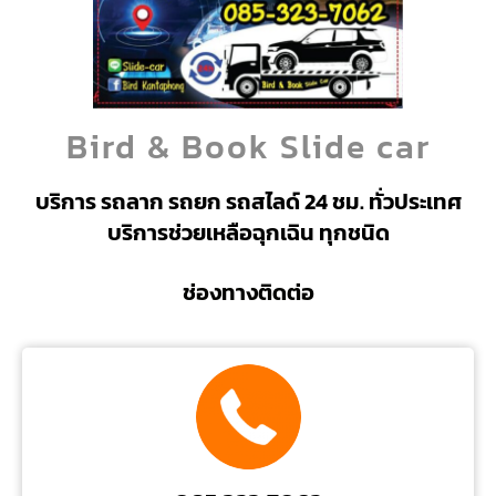
Bird & Book Slide car
บริการ รถลาก รถยก รถสไลด์ 24 ชม. ทั่วประเทศ
บริการช่วยเหลือฉุกเฉิน ทุกชนิด
ช่องทางติดต่อ