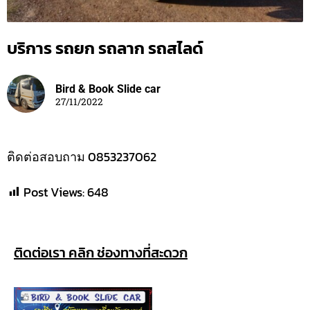
บริการ รถยก รถลาก รถสไลด์
Bird & Book Slide car
27/11/2022
ติดต่อสอบถาม 0853237062
Post Views:
648
ติดต่อเรา คลิก ช่องทางที่สะดวก