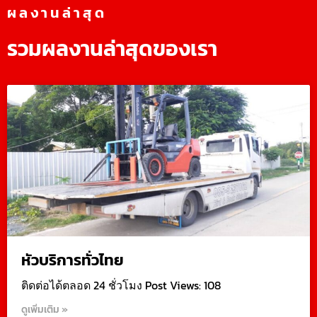
ผลงานล่าสุด
รวมผลงานล่าสุดของเรา
หัวบริการทั่วไทย
ติดต่อได้ตลอด 24 ชั่วโมง Post Views: 108
ดูเพิ่มเติม »