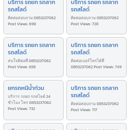
บริการ รถยก รถลาก
บริการ รถยก รถลาก
รถสไลด์
รถสไลด์
ติดต่อสอบถาม 0853237062
ติดต่อสอบถาม 0853237062
Post Views: 698
Post Views: 728
บริการ รถยก รถลาก
บริการ รถยก รถลาก
รถสไลด์
รถสไลด์
สนใจติต่อที่ 0853237062
ติดต่อเบอร์โทรได้ที่
Post Views: 658
0853237062 Post Views: 749
ยกรถหนีน้ำท่วม
บริการ รถยก รถลาก
รถสไลด์
บริการ รถยก รถสไลด์ 24
ชั่วโมง โทร 0853237062
ติดต่อสอบถาม 0853237062
Post Views: 732
Post Views: 717