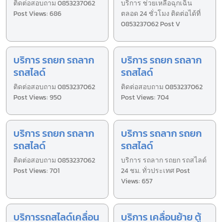
ติดต่อสอบถาม 0853237062
บริการ ช่วยเหลือฉุกเฉิน
Post Views: 686
ตลอด 24 ชั่วโมง ติดต่อได้ที่
0853237062 Post V
บริการ รถยก รถลาก
บริการ รถยก รถลาก
รถสไลด์
รถสไลด์
ติดต่อสอบถาม 0853237062
ติดต่อสอบถาม 0853237062
Post Views: 950
Post Views: 704
บริการ รถยก รถลาก
บริการ รถลาก รถยก
รถสไลด์
รถสไลด์
ติดต่อสอบถาม 0853237062
บริการ รถลาก รถยก รถสไลด์
Post Views: 701
24 ชม. ทั่วประเทศ Post
Views: 657
บริการรถสไลด์เคลื่อน
บริการ เคลื่อนย้าย ตู้