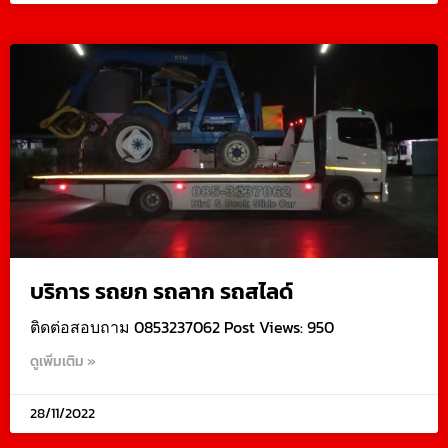
บริการ รถยก รถลาก รถสไลด์
ติดต่อสอบถาม 0853237062 Post Views: 950
ดูเพิ่มเติม »
28/11/2022