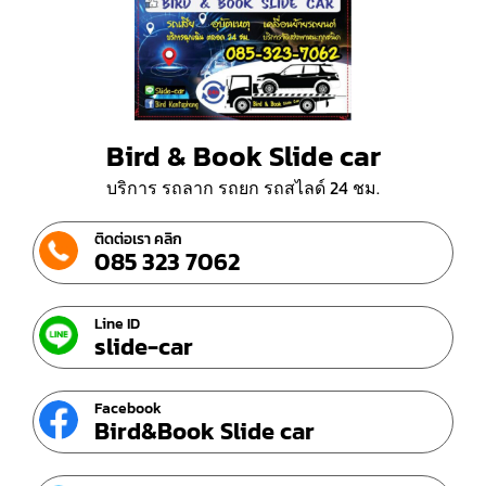
Bird & Book Slide car
บริการ รถลาก รถยก รถสไลด์ 24 ชม.
ติดต่อเรา คลิก
085 323 7062
Line ID
slide-car
Facebook
Bird&Book Slide car