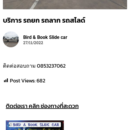
บริการ รถยก รถลาก รถสไลด์
Bird & Book Slide car
27/11/2022
ติดต่อสอบถาม 0853237062
Post Views:
682
ติดต่อเรา คลิก ช่องทางที่สะดวก