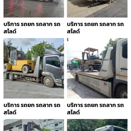
บริการ รถยก รถลาก รถ
บริการ รถยก รถลาก รถ
สไลด์
สไลด์
บริการ รถยก รถลาก รถ
บริการ รถยก รถลาก รถ
สไลด์
สไลด์