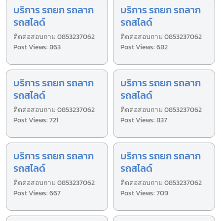
บริการ รถยก รถลาก
บริการ รถยก รถลาก
รถสไลด์
รถสไลด์
ติดต่อสอบถาม 0853237062
ติดต่อสอบถาม 0853237062
Post Views: 863
Post Views: 682
บริการ รถยก รถลาก
บริการ รถยก รถลาก
รถสไลด์
รถสไลด์
ติดต่อสอบถาม 0853237062
ติดต่อสอบถาม 0853237062
Post Views: 721
Post Views: 837
บริการ รถยก รถลาก
บริการ รถยก รถลาก
รถสไลด์
รถสไลด์
ติดต่อสอบถาม 0853237062
ติดต่อสอบถาม 0853237062
Post Views: 667
Post Views: 709