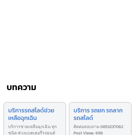
บทความ
บริการรถสไลด์ช่วย
บริการ รถยก รถลาก
เหลือฉุกเฉิน
รถสไลด์
บริการช่วยเหลือฉุกเฉิน ทุก
ติดต่อสอบถาม 0853237062
ชนิด พ่วงแบตเตอรี่รถยนต์
Post Views: 698