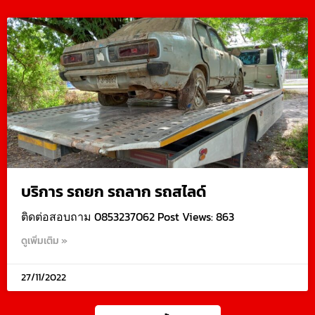
บริการ รถยก รถลาก รถสไลด์
ติดต่อสอบถาม 0853237062 Post Views: 863
ดูเพิ่มเติม »
27/11/2022