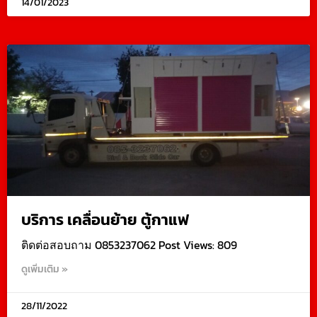
14/01/2023
บริการ เคลื่อนย้าย ตู้กาแฟ
ติดต่อสอบถาม 0853237062 Post Views: 809
ดูเพิ่มเติม »
28/11/2022