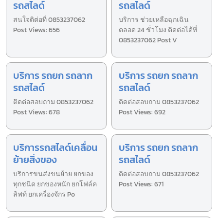
รถสไลด์
รถสไลด์
สนใจติต่อที่ 0853237062
บริการ ช่วยเหลือฉุกเฉิน
Post Views: 656
ตลอด 24 ชั่วโมง ติดต่อได้ที่
0853237062 Post V
บริการ รถยก รถลาก
บริการ รถยก รถลาก
รถสไลด์
รถสไลด์
ติดต่อสอบถาม 0853237062
ติดต่อสอบถาม 0853237062
Post Views: 678
Post Views: 692
บริการรถสไลด์เคลื่อน
บริการ รถยก รถลาก
ย้ายสิ่งของ
รถสไลด์
บริการขนส่งขนย้าย ยกของ
ติดต่อสอบถาม 0853237062
ทุกชนิด ยกของหนัก ยกโฟล์ค
Post Views: 671
ลิฟท์ ยกเครื่องจักร Po