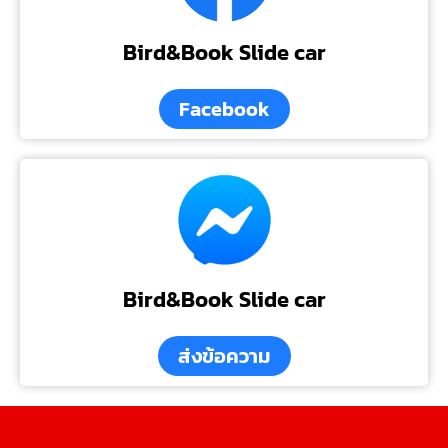
Bird&Book Slide car
Facebook
Bird&Book Slide car
ส่งข้อความ