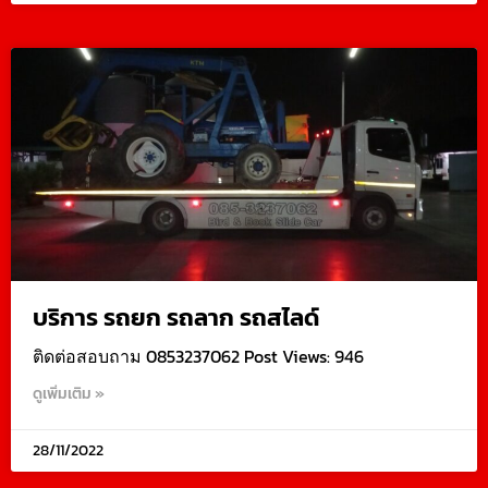
บริการ รถยก รถลาก รถสไลด์
ติดต่อสอบถาม 0853237062 Post Views: 946
ดูเพิ่มเติม »
28/11/2022