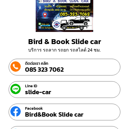
Bird & Book Slide car
บริการ รถลาก รถยก รถสไลด์ 24 ชม.
ติดต่อเรา คลิก
085 323 7062
Line ID
slide-car
Facebook
Bird&Book Slide car