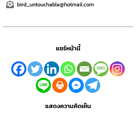
bird_untouchable@hotmail.com
แชร์หน้านี้
แสดงความคิดเห็น