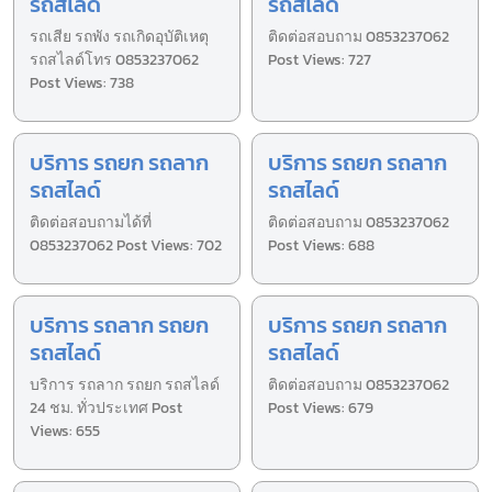
รถสไลด์
รถสไลด์
รถเสีย รถพัง รถเกิดอุบัติเหตุ
ติดต่อสอบถาม 0853237062
รถสไลด์โทร 0853237062
Post Views: 727
Post Views: 738
บริการ รถยก รถลาก
บริการ รถยก รถลาก
รถสไลด์
รถสไลด์
ติดต่อสอบถามได้ที่
ติดต่อสอบถาม 0853237062
0853237062 Post Views: 702
Post Views: 688
บริการ รถลาก รถยก
บริการ รถยก รถลาก
รถสไลด์
รถสไลด์
บริการ รถลาก รถยก รถสไลด์
ติดต่อสอบถาม 0853237062
24 ชม. ทั่วประเทศ Post
Post Views: 679
Views: 655