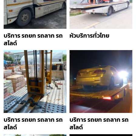
บริการ รถยก รถลาก รถ
หัวบริการทั่วไทย
สไลด์
บริการ รถยก รถลาก รถ
บริการ รถยก รถลาก รถ
สไลด์
สไลด์