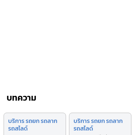
บทความ
บริการ รถยก รถลาก
บริการ รถยก รถลาก
รถสไลด์
รถสไลด์