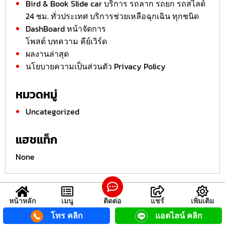
Bird & Book Slide car บริการ รถลาก รถยก รถสไลด์
24 ชม. ทั่วประเทศ บริการช่วยเหลือฉุกเฉิน ทุกชนิด
DashBoard หน้าจัดการ
โพสต์ บทความ คีย์เวิร์ด
ผลงานล่าสุด
นโยบายความเป็นส่วนตัว Privacy Policy
หมวดหมู่
Uncategorized
แฮชแท็ก
None
หน้าหลัก
เมนู
ติดต่อ
แชร์
เพิ่มเติม
แชร์หน้านี้
โทร คลิก
แอดไลน์ คลิก