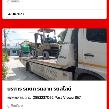
ดูเพิ่มเติม »
14/01/2023
บริการ รถยก รถลาก รถสไลด์
ติดต่อสอบถาม 0853237062 Post Views: 857
ดูเพิ่มเติม »