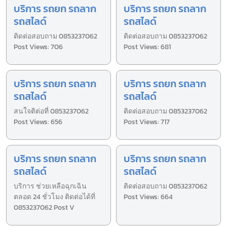
บริการ รถยก รถลาก
บริการ รถยก รถลาก
รถสไลด์
รถสไลด์
ติดต่อสอบถาม 0853237062
ติดต่อสอบถาม 0853237062
Post Views: 706
Post Views: 681
บริการ รถยก รถลาก
บริการ รถยก รถลาก
รถสไลด์
รถสไลด์
สนใจติต่อที่ 0853237062
ติดต่อสอบถาม 0853237062
Post Views: 656
Post Views: 717
บริการ รถยก รถลาก
บริการ รถยก รถลาก
รถสไลด์
รถสไลด์
บริการ ช่วยเหลือฉุกเฉิน
ติดต่อสอบถาม 0853237062
ตลอด 24 ชั่วโมง ติดต่อได้ที่
Post Views: 664
0853237062 Post V