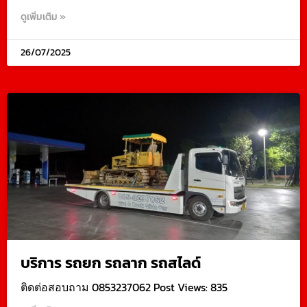
ดูเพิ่มเติม »
26/07/2025
บริการ รถยก รถลาก รถสไลด์
ติดต่อสอบถาม 0853237062 Post Views: 835