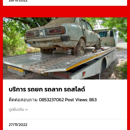
28/11/2022
บริการ รถยก รถลาก รถสไลด์
ติดต่อสอบถาม 0853237062 Post Views: 863
ดูเพิ่มเติม »
27/11/2022