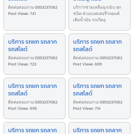
ติดต่อสอบถาม 0853237062
บริการช่วยเหลือฉุกเฉิน ทุก
Post Views: 741
ชนิด พ่วงแบตเตอรี่รถยนต์
เติมน้ำมัน รถเกิดอุ
บริการ รถยก รถลาก
บริการ รถยก รถลาก
รถสไลด์
รถสไลด์
ติดต่อสอบถาม 0853237062
ติดต่อสอบถาม 0853237062
Post Views: 723
Post Views: 689
บริการ รถยก รถลาก
บริการ รถยก รถลาก
รถสไลด์
รถสไลด์
ติดต่อสอบถาม 0853237062
ติดต่อสอบถาม 0853237062
Post Views: 695
Post Views: 714
บริการ รถยก รถลาก
บริการ รถยก รถลาก