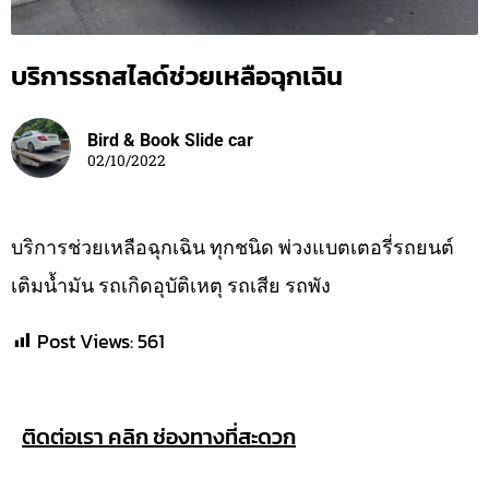
บริการรถสไลด์ช่วยเหลือฉุกเฉิน
Bird & Book Slide car
02/10/2022
บริการช่วยเหลือฉุกเฉิน ทุกชนิด พ่วงแบตเตอรี่รถยนต์
เติมน้ำมัน รถเกิดอุบัติเหตุ รถเสีย รถพัง
Post Views:
561
ติดต่อเรา คลิก ช่องทางที่สะดวก